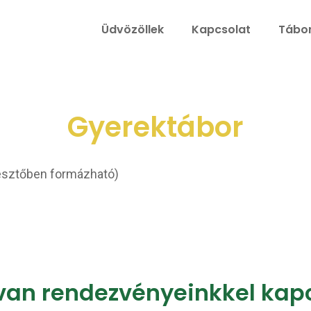
Üdvözöllek
Kapcsolat
Tábor
Gyerektábor
esztőben formázható)
van rendezvényeinkkel kap