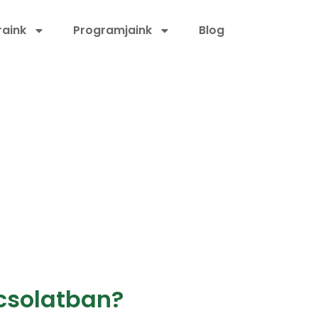
aink
Programjaink
Blog
csolatban?