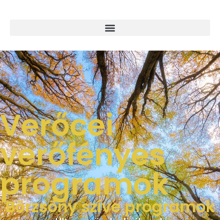
Verőcei
verőfényes
programok
Börzsöny szíve programok