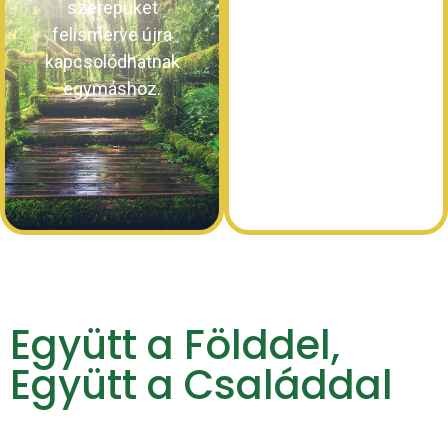
szerepüket
életforma,
felismerve újra
Földanyához való
kapcsolódhatnak
kapcsolódás
egymáshoz.
élményszintű
megtapasztalás.
Együtt a Földdel,
Együtt a Családdal