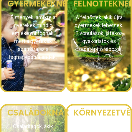
GYERMEKEKNEK
FELNŐTTEKNE
Élmények, amikre a
A felnőttek, akik újra
gyerekek mindig
gyermekek lehetnek.
emlékezni fognak,
Elvonulások, játékos
mert a gyerekek
gyakorlatok és
számára az a
csapatépítő táborok.
legnagyobb ajándék.
CSALÁDOKNAK
KÖRNYEZETVÉ
Családtagok, akik
Környezettudatos