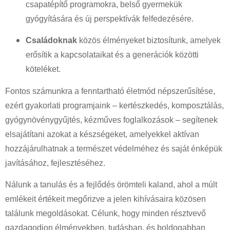
csapatépítő programokra, belső gyermekük
gyógyítására és új perspektívák felfedezésére.
Családoknak
közös élményeket biztosítunk, amelyek
erősítik a kapcsolataikat és a generációk közötti
köteléket.
Fontos számunkra a fenntartható életmód népszerűsítése,
ezért gyakorlati programjaink – kertészkedés, komposztálás,
gyógynövénygyűjtés, kézműves foglalkozások – segítenek
elsajátítani azokat a készségeket, amelyekkel aktívan
hozzájárulhatnak a természet védelméhez és saját énképük
javításához, fejlesztéséhez.
Nálunk a tanulás és a fejlődés örömteli kaland, ahol a múlt
emlékeit értékeit megőrizve a jelen kihívásaira közösen
találunk megoldásokat. Célunk, hogy minden résztvevő
gazdagodjon élményekben, tudásban, és boldogabban