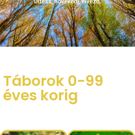
Ültess, növekedj, élvezd.
Táborok 0-99
éves korig