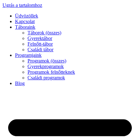
Ugrás a tartalomhoz
Üdvözöllek
Kapcsolat
Táboraink
Táborok (összes)
Gyerektábor
Felnőtt-tábor
Családi tábor
Programjaink
Programok (összes)
Gyerekprogramok
Programok felnőtteknek
Családi programok
Blog