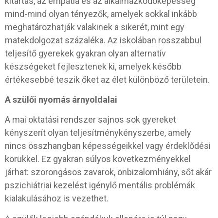
kitartás, az empátia és az alkalmazkodóképesség
mind-mind olyan tényezők, amelyek sokkal inkább
meghatározhatják valakinek a sikerét, mint egy
matekdolgozat százaléka. Az iskolában rosszabbul
teljesítő gyerekek gyakran olyan alternatív
készségeket fejlesztenek ki, amelyek később
értékesebbé teszik őket az élet különböző területein.
A szülői nyomás árnyoldalai
A mai oktatási rendszer sajnos sok gyereket
kényszerít olyan teljesítménykényszerbe, amely
nincs összhangban képességeikkel vagy érdeklődési
körükkel. Ez gyakran súlyos következményekkel
járhat: szorongásos zavarok, önbizalomhiány, sőt akár
pszichiátriai kezelést igénylő mentális problémák
kialakulásához is vezethet.