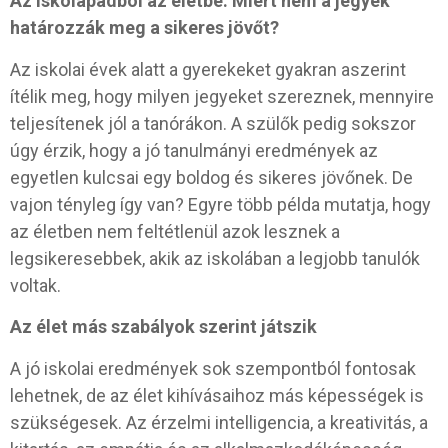
Az iskolapadból az életbe: Miért nem a jegyek
határozzák meg a sikeres jövőt?
Az iskolai évek alatt a gyerekeket gyakran aszerint
ítélik meg, hogy milyen jegyeket szereznek, mennyire
teljesítenek jól a tanórákon. A szülők pedig sokszor
úgy érzik, hogy a jó tanulmányi eredmények az
egyetlen kulcsai egy boldog és sikeres jövőnek. De
vajon tényleg így van? Egyre több példa mutatja, hogy
az életben nem feltétlenül azok lesznek a
legsikeresebbek, akik az iskolában a legjobb tanulók
voltak.
Az élet más szabályok szerint játszik
A jó iskolai eredmények sok szempontból fontosak
lehetnek, de az élet kihívásaihoz más képességek is
szükségesek. Az érzelmi intelligencia, a kreativitás, a