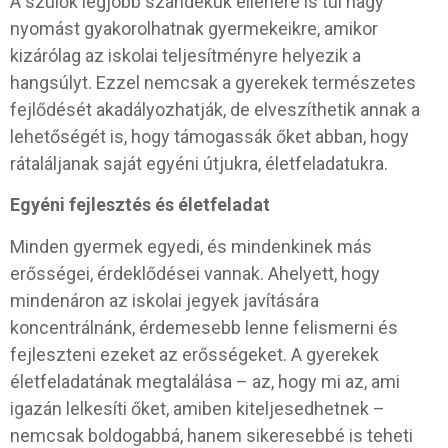
A szülők legjobb szándékuk ellenére is túl nagy
nyomást gyakorolhatnak gyermekeikre, amikor
kizárólag az iskolai teljesítményre helyezik a
hangsúlyt. Ezzel nemcsak a gyerekek természetes
fejlődését akadályozhatják, de elveszíthetik annak a
lehetőségét is, hogy támogassák őket abban, hogy
rátaláljanak saját egyéni útjukra, életfeladatukra.
Egyéni fejlesztés és életfeladat
Minden gyermek egyedi, és mindenkinek más
erősségei, érdeklődései vannak. Ahelyett, hogy
mindenáron az iskolai jegyek javítására
koncentrálnánk, érdemesebb lenne felismerni és
fejleszteni ezeket az erősségeket. A gyerekek
életfeladatának megtalálása – az, hogy mi az, ami
igazán lelkesíti őket, amiben kiteljesedhetnek –
nemcsak boldogabbá, hanem sikeresebbé is teheti